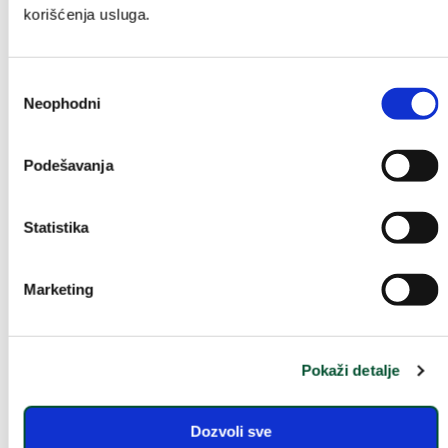
Kupi
Kupi
korišćenja usluga.
Избор
Neophodni
сагласности
YVES ROCHER –
Podešavanja
PRIRODNA KOZMETIKA
UZ
VAS
Statistika
Marketing
Pokaži detalje
LOKACIJE PRODAVNICA
Dozvoli sve