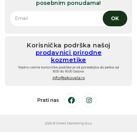
posebnim ponudama!
OK
Korisnička podrška našoj
prodavnici prirodne
kozmetike
Radno vreme korisničke podrške je od ponedeljka do petka od
8.00 do 16.00 časova.
info@ekovela.rs
Prati nas
Facebook
Instagram
2026 © Direkt Marketing d.o.o.