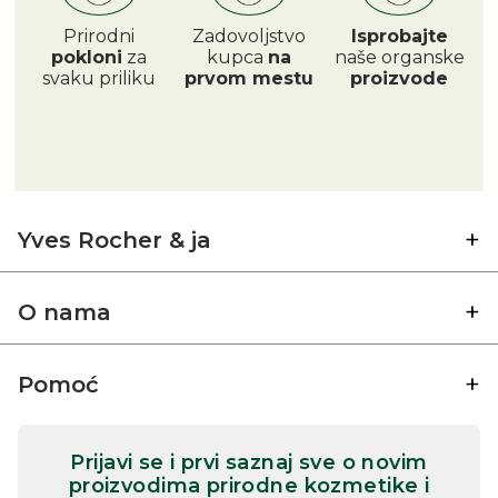
Prirodni
Zadovoljstvo
Isprobajte
pokloni
za
kupca
na
naše organske
svaku priliku
prvom mestu
proizvode
Yves Rocher & ja
O nama
Pomoć
Prijavi se i prvi saznaj sve o novim
proizvodima prirodne kozmetike i