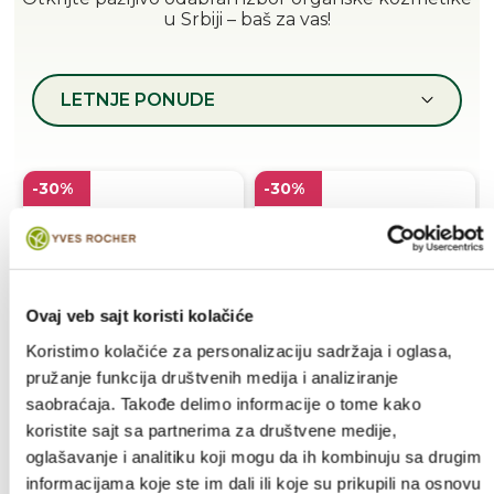
u Srbiji – baš za vas!
LETNJE PONUDE
-30%
-30%
Ovaj veb sajt koristi kolačiće
Koristimo kolačiće za personalizaciju sadržaja i oglasa,
Multi-zaštitni UV fluid
Nevidljiva zaštita od
pružanje funkcija društvenih medija i analiziranje
SPF 50+
sunca SPF50
saobraćaja. Takođe delimo informacije o tome kako
30 ml
150 ml
koristite sajt sa partnerima za društvene medije,
4,290.00
3,690.00
oglašavanje i analitiku koji mogu da ih kombinuju sa drugim
3,003.00 RSD
2,583.00 RSD
RSD
RSD
informacijama koje ste im dali ili koje su prikupili na osnovu