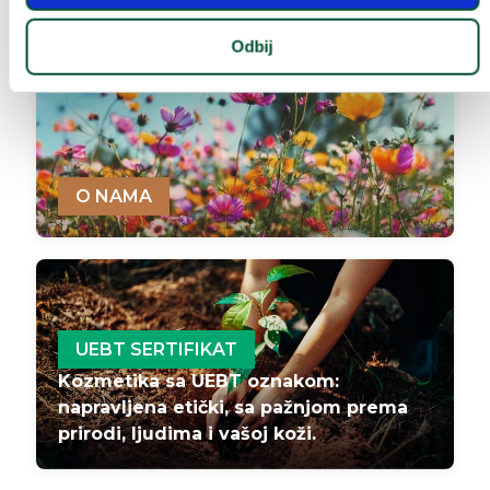
Odbij
O NAMA
UEBT SERTIFIKAT
Kozmetika sa UEBT oznakom:
napravljena etički, sa pažnjom prema
prirodi, ljudima i vašoj koži.