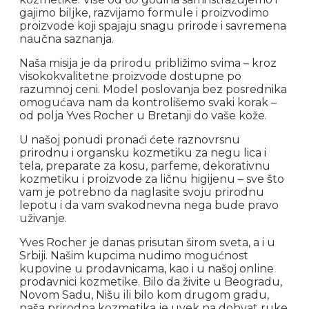
gajimo biljke, razvijamo formule i proizvodimo
proizvode koji spajaju snagu prirode i savremena
naučna saznanja.
Naša misija je da prirodu približimo svima – kroz
visokokvalitetne proizvode dostupne po
razumnoj ceni. Model poslovanja bez posrednika
omogućava nam da kontrolišemo svaki korak –
od polja Yves Rocher u Bretanji do vaše kože.
U našoj ponudi pronaći ćete raznovrsnu
prirodnu i organsku kozmetiku za negu lica i
tela, preparate za kosu, parfeme, dekorativnu
kozmetiku i proizvode za ličnu higijenu – sve što
vam je potrebno da naglasite svoju prirodnu
lepotu i da vam svakodnevna nega bude pravo
uživanje.
Yves Rocher je danas prisutan širom sveta, a i u
Srbiji. Našim kupcima nudimo mogućnost
kupovine u prodavnicama, kao i u našoj online
prodavnici kozmetike. Bilo da živite u Beogradu,
Novom Sadu, Nišu ili bilo kom drugom gradu,
naša prirodna kozmetika je uvek na dohvat ruke,