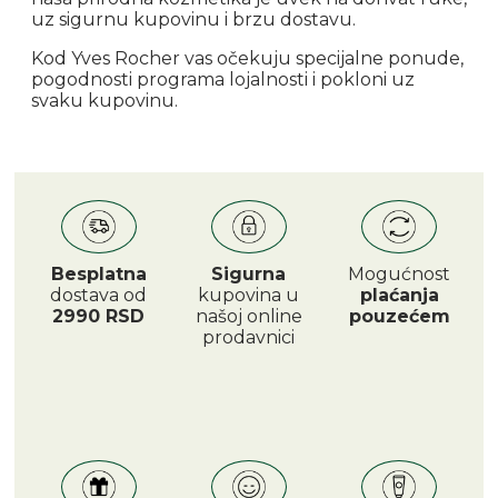
uz sigurnu kupovinu i brzu dostavu.
Kod Yves Rocher vas očekuju specijalne ponude,
pogodnosti programa lojalnosti i pokloni uz
svaku kupovinu.
Besplatna
Sigurna
Mogućnost
dostava od
kupovina u
plaćanja
2990 RSD
našoj online
pouzećem
prodavnici