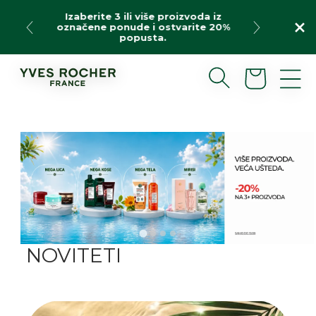
Preskoči
Izaberite 3 ili više proizvoda iz
na
označene ponude i ostvarite 20%
sadržaj
popusta.
Korpa
NOVITETI