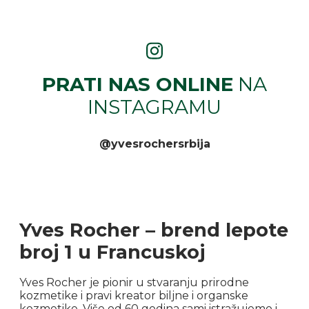
PRATI NAS ONLINE
NA
INSTAGRAMU
@yvesrochersrbija
Yves Rocher – brend lepote
broj 1 u Francuskoj
Yves Rocher je pionir u stvaranju prirodne
kozmetike i pravi kreator biljne i organske
kozmetike. Više od 60 godina sami istražujemo i