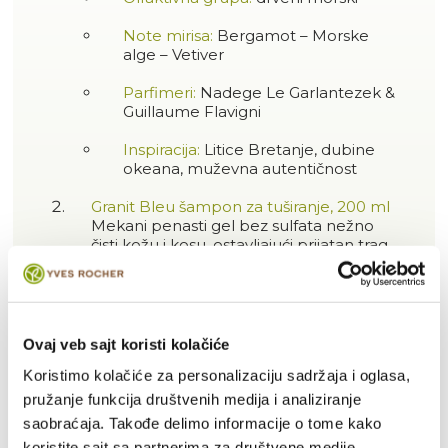
Note mirisa:
Bergamot – Morske
alge – Vetiver
Parfimeri:
Nadege Le Garlantezek &
Guillaume Flavigni
Inspiracija:
Litice Bretanje, dubine
okeana, muževna autentičnost
Granit Bleu šampon za tuširanje, 200 ml
Mekani penasti gel bez sulfata nežno
čisti kožu i kosu, ostavljajući prijatan trag
mirisa Granit Bleu toaletne vode.
Idealan za svakodnevnu negu i dodatni
sloj svežine.
Miris:
Bergamot – Vetiver
Ovaj veb sajt koristi kolačiće
Koristimo kolačiće za personalizaciju sadržaja i oglasa,
Textura:
nežni gel
pružanje funkcija društvenih medija i analiziranje
Prednosti:
čisti, osvežava, ostavlja
saobraćaja. Takođe delimo informacije o tome kako
miris; pogodan za kosu i telo
koristite sajt sa partnerima za društvene medije,