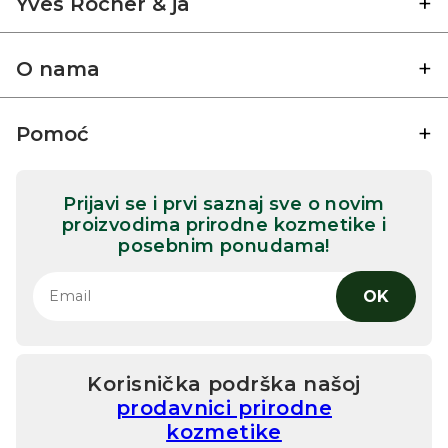
Yves Rocher & ja
O nama
Pomoć
Prijavi se i prvi saznaj sve o novim
proizvodima prirodne kozmetike i
posebnim ponudama!
OK
Korisnička podrška našoj
prodavnici prirodne
kozmetike