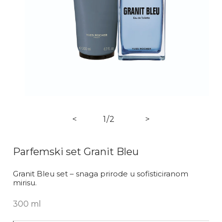
Ot
Otvori medij 1 u dijaloškom okviru
od
<
1
/
2
>
Parfemski set Granit Bleu
Granit Bleu set – snaga prirode u sofisticiranom
mirisu.
300 ml