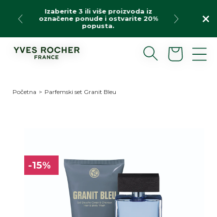
Preskoči
Izaberite 3 ili više proizvoda iz
na
označene ponude i ostvarite 20%
sadržaj
popusta.
Korpa
Početna
>
Parfemski set Granit Bleu
Preskoči
do
informacija
o
-15%
proizvodu
-