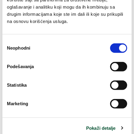
oglašavanje i analitiku koji mogu da ih kombinuju sa
Formulacija:
bez sulfatnih PAV
drugim informacijama koje ste im dali ili koje su prikupili
na osnovu korišćenja usluga.
Sastojci
Recenzije
Избор
Neophodni
сагласности
Podešavanja
Statistika
Uzgojeni na
100%
prirodni
našim
aktivni sastojci
organskim
Marketing
poljima
Preneseni u
proizvode
Pokaži detalje
sa ekološkim