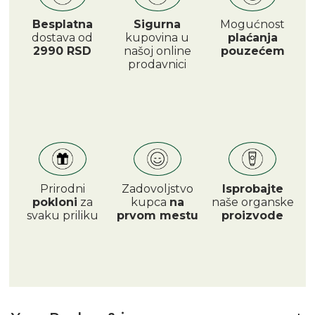
Besplatna
Sigurna
Mogućnost
dostava od
kupovina u
plaćanja
2990 RSD
našoj online
pouzećem
prodavnici
Prirodni
Zadovoljstvo
Isprobajte
pokloni
za
kupca
na
naše organske
svaku priliku
prvom mestu
proizvode