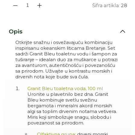
Šifra artikla:
28
Smanji količinu proizvoda P
Povećaj količinu proi
Opis
Otkrijte snažnu i osvežavajuću kombinaciju
inspirisanu okeanskim liticama Bretanje. Set
sadrži Granit Bleu toaletnu vodu i šampon za
tuširanje – idealan duo za muškarce u potrazi
za avanturom, autentičnošću i povezanošću
sa prirodom. Uživajte u kontrastu morskih i
drvenih nota koje bude sva čula.
Granit Bleu toaletna voda, 100 ml
Uronite u plavetnilo bez dna. Granit
Bleu kombinuje svetlu svežinu
bergamota i mineralni akord morskih
algi sa toplim drvenim notama vetivera.
Miris koji simbolizuje snagu, slobodu i
povezanost sa prirodom.
Olfaktivna grupa:
drveni morski