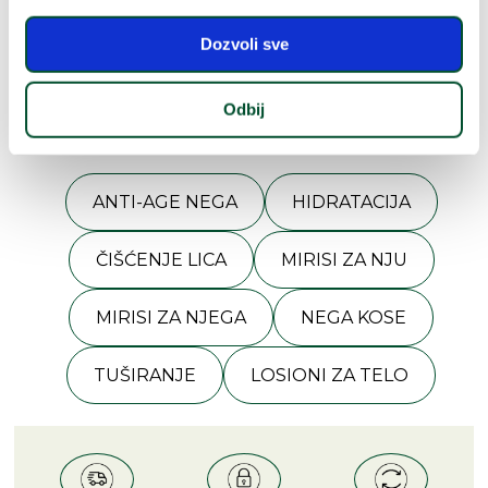
dizajnom
Dozvoli sve
Odbij
Pogledaj
još kategorija
ANTI-AGE NEGA
HIDRATACIJA
ČIŠĆENJE LICA
MIRISI ZA NJU
MIRISI ZA NJEGA
NEGA KOSE
TUŠIRANJE
LOSIONI ZA TELO