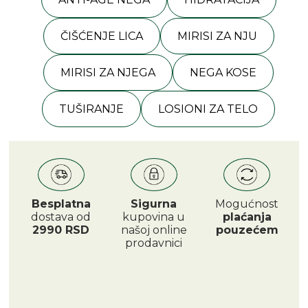
ČIŠĆENJE LICA
MIRISI ZA NJU
MIRISI ZA NJEGA
NEGA KOSE
TUŠIRANJE
LOSIONI ZA TELO
Besplatna
Sigurna
Mogućnost
dostava od
kupovina u
plaćanja
2990 RSD
našoj online
pouzećem
prodavnici