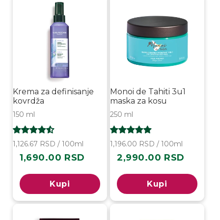
Krema za definisanje
Monoi de Tahiti 3u1
kovrdža
maska za kosu
150 ml
250 ml
1,126.67 RSD / 100ml
1,196.00 RSD / 100ml
1,690.00 RSD
2,990.00 RSD
Redovna
Redovna
cena
cena
Kupi
Kupi
-50%