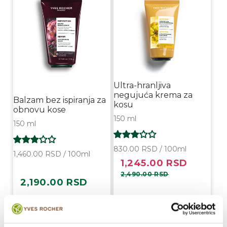
Ultra-hranljiva
negujuća krema za
Balzam bez ispiranja za
kosu
obnovu kose
150 ml
150 ml
830.00 RSD / 100ml
1,460.00 RSD / 100ml
1,245.00 RSD
Prodajna
Redovna
cena
cena
2,490.00 RSD
2,190.00 RSD
Redovna
cena
Kupi
Kupi
Rasprodato