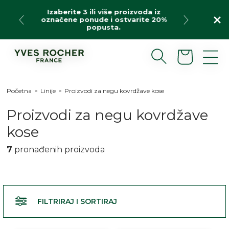
Preskoči
Izaberite 3 ili više proizvoda iz
na
označene ponude i ostvarite 20%
sadržaj
popusta.
Korpa
Početna
>
Linije
>
Proizvodi za negu kovrdžave kose
L
Proizvodi za negu kovrdžave
i
kose
n
7
pronađenih proizvoda
i
j
a
FILTRIRAJ I SORTIRAJ
: