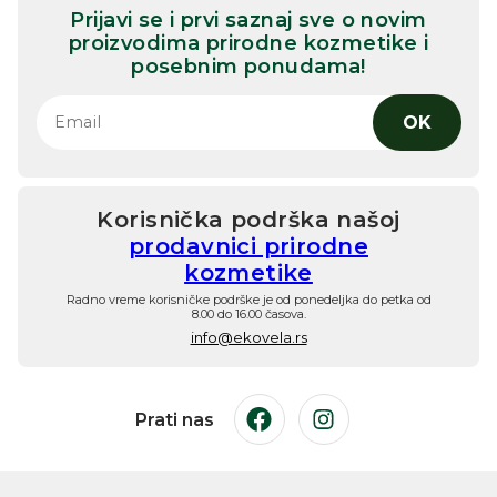
Prijavi se i prvi saznaj sve o novim
proizvodima prirodne kozmetike i
posebnim ponudama!
OK
Korisnička podrška našoj
prodavnici prirodne
kozmetike
Radno vreme korisničke podrške je od ponedeljka do petka od
8.00 do 16.00 časova.
info@ekovela.rs
Prati nas
Facebook
Instagram