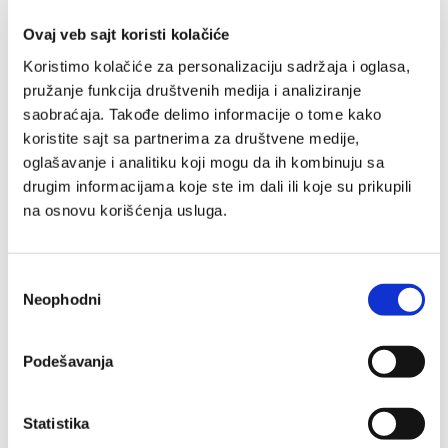
Ovaj veb sajt koristi kolačiće
Koristimo kolačiće za personalizaciju sadržaja i oglasa,
pružanje funkcija društvenih medija i analiziranje
saobraćaja. Takođe delimo informacije o tome kako
koristite sajt sa partnerima za društvene medije,
oglašavanje i analitiku koji mogu da ih kombinuju sa
drugim informacijama koje ste im dali ili koje su prikupili
Serum za zaštitu kose
na osnovu korišćenja usluga.
od toplote i obnovu
100 ml
Избор
Neophodni
сагласности
2,190.00 RSD / 100ml
2,190.00 RSD
Redovna
cena
Podešavanja
Kupi
Statistika