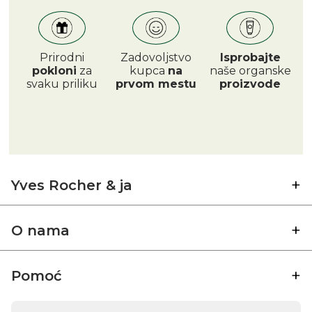
Prirodni
Zadovoljstvo
Isprobajte
pokloni
za
kupca
na
naše organske
svaku priliku
prvom mestu
proizvode
Yves Rocher & ja
O nama
Pomoć