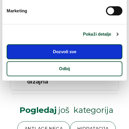
Marketing
Uzgojeni na
Pokaži detalje
100%
prirodni
našim
aktivni sastojci
organskim
poljima
Dozvoli sve
Pretočeni u
proizvode
Odbij
ekološkog
dizajna
Pogledaj
još kategorija
ANTI-AGE NEGA
HIDRATACIJA