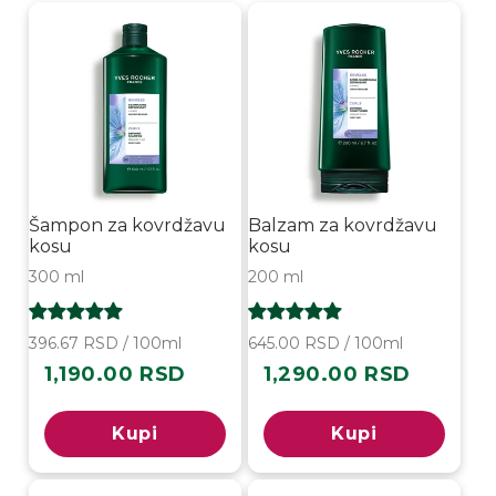
Šampon za kovrdžavu
Balzam za kovrdžavu
kosu
kosu
300 ml
200 ml
396.67 RSD / 100ml
645.00 RSD / 100ml
1,190.00 RSD
1,290.00 RSD
Redovna
Redovna
cena
cena
Kupi
Kupi