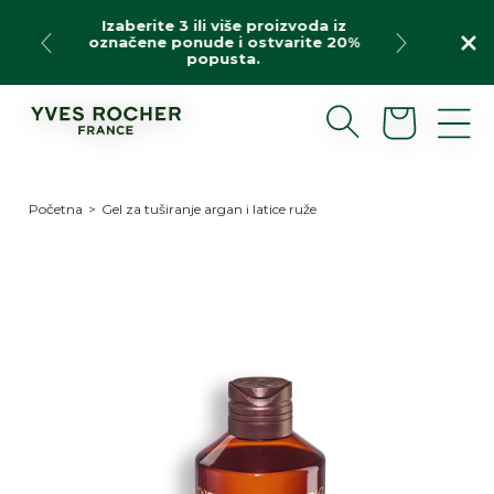
Preskoči
Izaberite 3 ili više proizvoda iz
na
označene ponude i ostvarite 20%
sadržaj
popusta.
Korpa
Početna
>
Gel za tuširanje argan i latice ruže
Preskoči
do
informacija
o
proizvodu