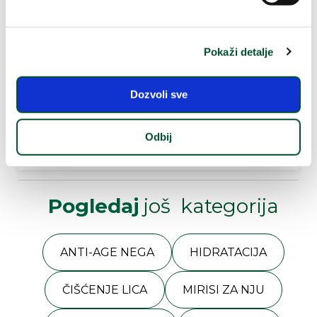
Uzgojeni na
100%
prirodni
našim
aktivni sastojci
organskim
Pokaži detalje
poljima
Preneseni u
Dozvoli sve
proizvode
sa ekološkim
dizajnom
Odbij
Pogledaj
još kategorija
ANTI-AGE NEGA
HIDRATACIJA
ČIŠĆENJE LICA
MIRISI ZA NJU