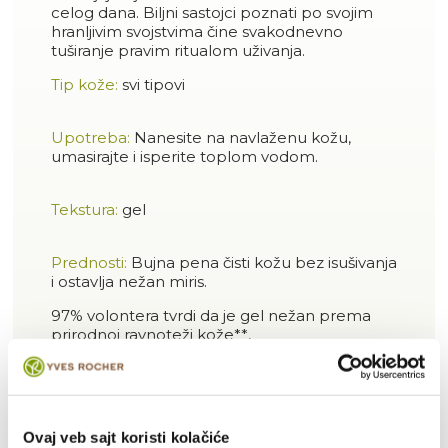
celog dana. Biljni sastojci poznati po svojim
hranljivim svojstvima čine svakodnevno
tuširanje pravim ritualom uživanja.
Tip kože:
svi tipovi
Upotreba:
Nanesite na navlaženu kožu,
umasirajte i isperite toplom vodom.
Tekstura:
gel
Prednosti:
Bujna pena čisti kožu bez isušivanja
i ostavlja nežan miris.
97% volontera tvrdi da je gel nežan prema
prirodnoj ravnoteži kože**,
97% tvrdi da gel ima prijatnu teksturu**,
94% tvrdi da gel ne isušuje kožu**,
86% tvrdi da se gel dobro peni**.
Ovaj veb sajt koristi kolačiće