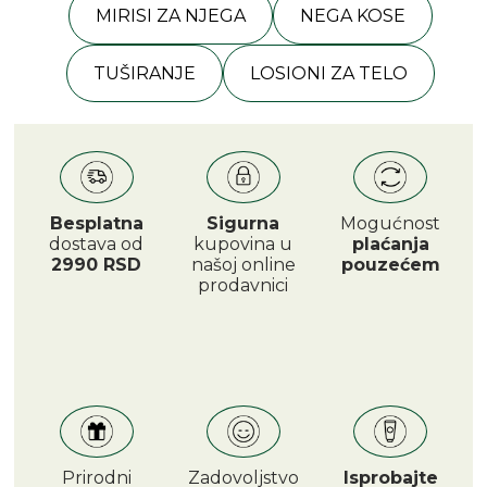
MIRISI ZA NJEGA
NEGA KOSE
TUŠIRANJE
LOSIONI ZA TELO
Besplatna
Sigurna
Mogućnost
dostava od
kupovina u
plaćanja
2990 RSD
našoj online
pouzećem
prodavnici
Prirodni
Zadovoljstvo
Isprobajte