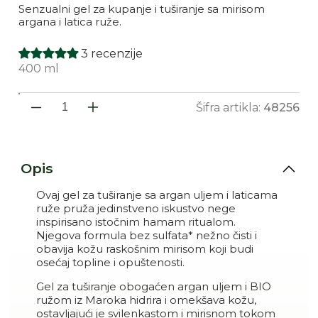
Senzualni gel za kupanje i tuširanje sa mirisom
argana i latica ruže.
3 recenzije
400 ml
Šifra artikla:
48256
Smanji količinu proizvoda Ge
Povećaj količinu proiz
Opis
Ovaj gel za tuširanje sa argan uljem i laticama
ruže pruža jedinstveno iskustvo nege
inspirisano istočnim hamam ritualom.
Njegova formula bez sulfata* nežno čisti i
obavija kožu raskošnim mirisom koji budi
osećaj topline i opuštenosti.
Gel za tuširanje obogaćen argan uljem i BIO
ružom iz Maroka hidrira i omekšava kožu,
ostavljajući je svilenkastom i mirisnom tokom