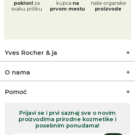
pokloni
za
kupca
na
naše organske
svaku priliku
prvom mestu
proizvode
Yves Rocher & ja
O nama
Pomoć
Prijavi se i prvi saznaj sve o novim
proizvodima prirodne kozmetike i
posebnim ponudama!