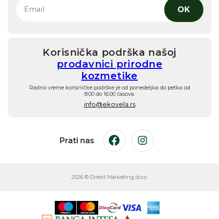
OK
Korisnička podrška našoj
prodavnici prirodne
kozmetike
Radno vreme korisničke podrške je od ponedeljka do petka od
8.00 do 16.00 časova.
info@ekovela.rs
Prati nas
Facebook
Instagram
2026 © Direkt Marketing d.o.o.