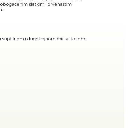
 obogaćenim slatkim i drvenastim
u.
 u suptilnom i dugotrajnom mirisu tokom