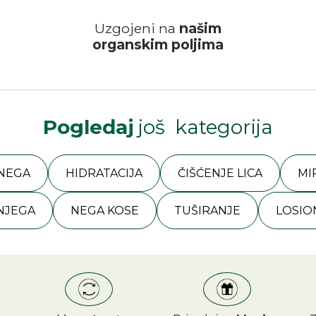
Uzgojeni na
našim
organskim poljima
Pogledaj
još kategorija
 NEGA
HIDRATACIJA
ČIŠĆENJE LICA
MI
 NJEGA
NEGA KOSE
TUŠIRANJE
LOSIO