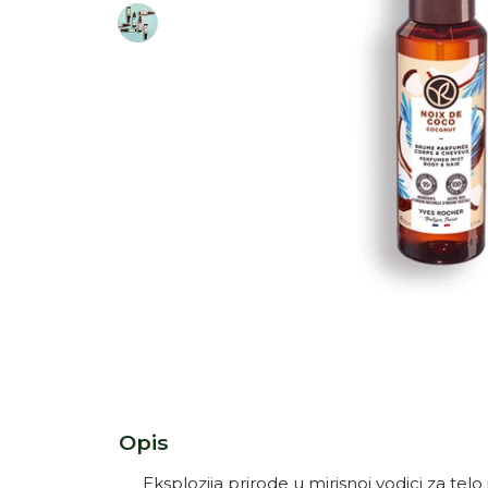
Otvori medij 1 u dijaloškom okviru
Opis
Eksplozija prirode u mirisnoj vodici za tel