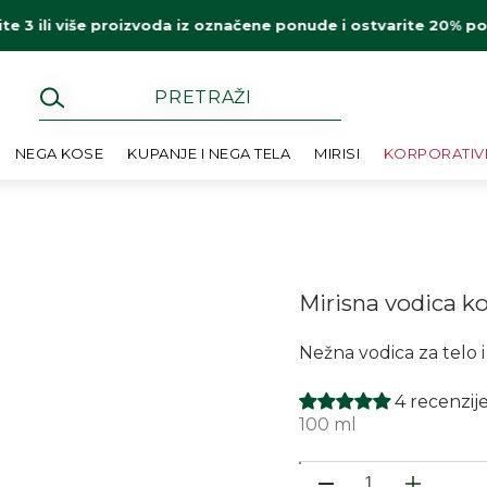
ite 3 ili više proizvoda iz označene ponude i ostvarite 20% p
NEGA KOSE
KUPANJE I NEGA TELA
MIRISI
KORPORATIV
Mirisna vodica k
Nežna vodica za telo i
4 recenzij
100 ml