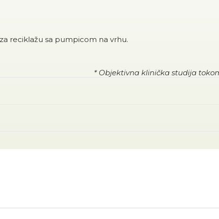
 za reciklažu sa pumpicom na vrhu.
* Objektivna klinička studija toko