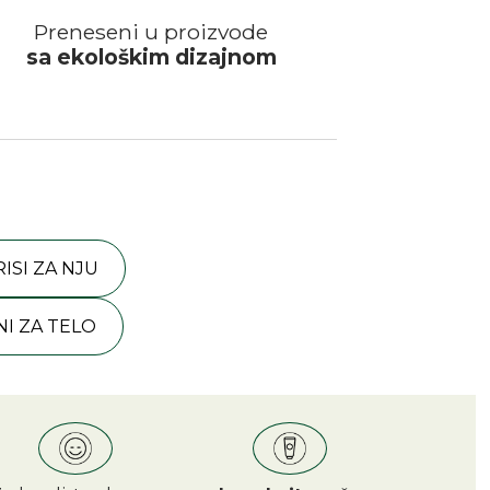
Preneseni u proizvode
sa ekološkim dizajnom
RISI ZA NJU
NI ZA TELO