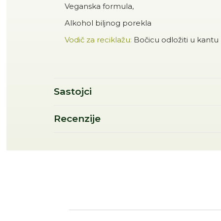
Veganska formula,
Alkohol biljnog porekla
Vodič za reciklažu:
Bočicu odložiti u kantu
Sastojci
Recenzije