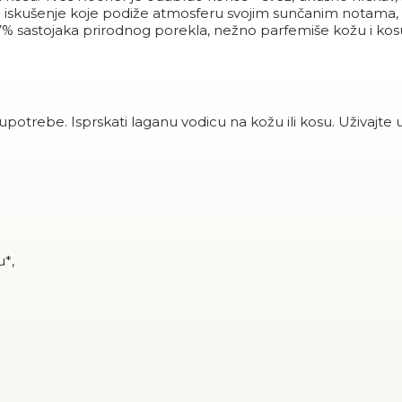
o iskušenje koje podiže atmosferu svojim sunčanim notama,
97% sastojaka prirodnog porekla, nežno parfemiše kožu i kos
otrebe. Isprskati laganu vodicu na kožu ili kosu. Uživajte
u*,