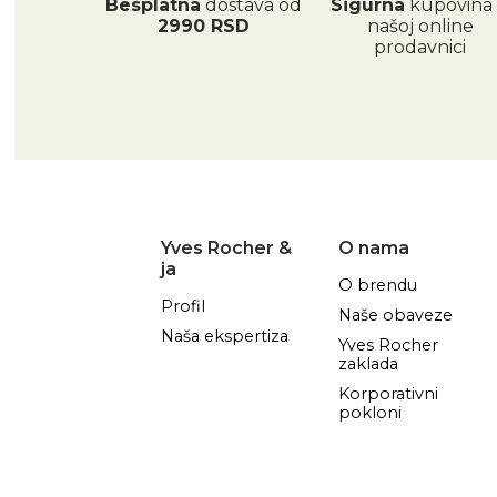
Besplatna
dostava od
Sigurna
kupovina
2990 RSD
našoj online
prodavnici
Yves Rocher &
O nama
ja
O brendu
Profil
Naše obaveze
Naša ekspertiza
Yves Rocher
zaklada
Korporativni
pokloni