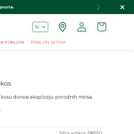
opusta.
Korpa
Prijava
Sr
NI POKLONI
POKLON SETOVI
okos
 kosu donosi eksploziju prirodnih mirisa.
e
Šifra artikla:
58550