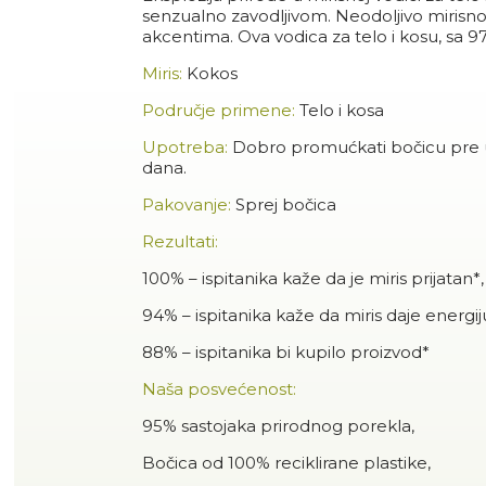
senzualno zavodljivom. Neodoljivo mirisn
akcentima. Ova vodica za telo i kosu, sa 
Miris:
Kokos
Područje primene:
Telo i kosa
Upotreba:
Dobro promućkati bočicu pre up
dana.
Pakovanje:
Sprej bočica
Rezultati:
100% – ispitanika kaže da je miris prijatan*,
94% – ispitanika kaže da miris daje energij
88% – ispitanika bi kupilo proizvod*
Naša posvećenost:
95% sastojaka prirodnog porekla,
Bočica od 100% reciklirane plastike,