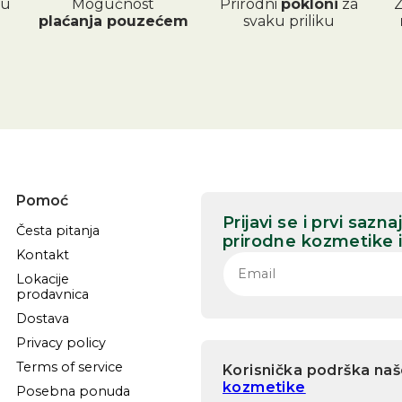
 u
Mogućnost
Prirodni
pokloni
za
Z
plaćanja pouzećem
svaku priliku
Pomoć
Prijavi se i prvi saz
Česta pitanja
prirodne kozmetike
Kontakt
Lokacije
prodavnica
Dostava
Privacy policy
Terms of service
Korisnička podrška na
kozmetike
Posebna ponuda