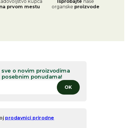
adovoljstvo kupca
Isprobajte
naše
na prvom mestu
organske
proizvode
naj sve o novim proizvodima
 i posebnim ponudama!
OK
šoj
prodavnici prirodne