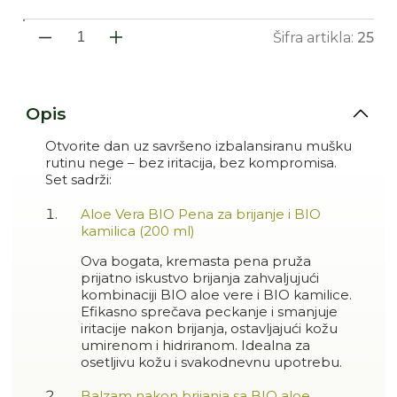
Šifra artikla:
25
Smanji količinu proizvoda S
Povećaj količinu proiz
Opis
Otvorite dan uz savršeno izbalansiranu mušku
rutinu nege – bez iritacija, bez kompromisa.
Set sadrži:
Aloe Vera BIO Pena za brijanje i BIO
kamilica (200 ml)
Ova bogata, kremasta pena pruža
prijatno iskustvo brijanja zahvaljujući
kombinaciji BIO aloe vere i BIO kamilice.
Efikasno sprečava peckanje i smanjuje
iritacije nakon brijanja, ostavljajući kožu
umirenom i hidriranom. Idealna za
osetljivu kožu i svakodnevnu upotrebu.
Balzam nakon brijanja sa BIO aloe