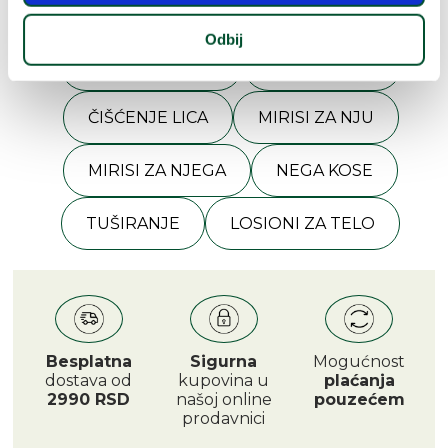
Odbij
ANTI-AGE NEGA
HIDRATACIJA
ČIŠĆENJE LICA
MIRISI ZA NJU
MIRISI ZA NJEGA
NEGA KOSE
TUŠIRANJE
LOSIONI ZA TELO
Besplatna
Sigurna
Mogućnost
dostava od
kupovina u
plaćanja
2990 RSD
našoj online
pouzećem
prodavnici