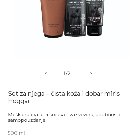
Ot
Otvori medij 1 u dijaloškom okviru
od
<
1
/
2
>
Set za njega – čista koža i dobar miris
Hoggar
Muška rutina u tri koraka – za svežinu, udobnost i
samopouzdanje.
500 ml