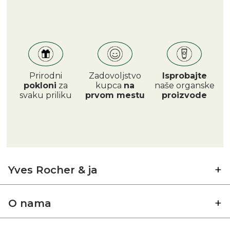
Prirodni
Zadovoljstvo
Isprobajte
pokloni
za
kupca
na
naše organske
svaku priliku
prvom mestu
proizvode
Yves Rocher & ja
O nama