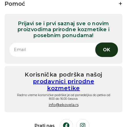
Pomoć
Prijavi se i prvi saznaj sve o novim
proizvodima prirodne kozmetike i
posebnim ponudama!
OK
Korisnička podrška našoj
prodavnici prirodne
kozmetike
Radno vreme korisničke podrške je od ponedeljka do petka od
8.00 do 16.00 časova.
info@ekovela.rs
Prati nas