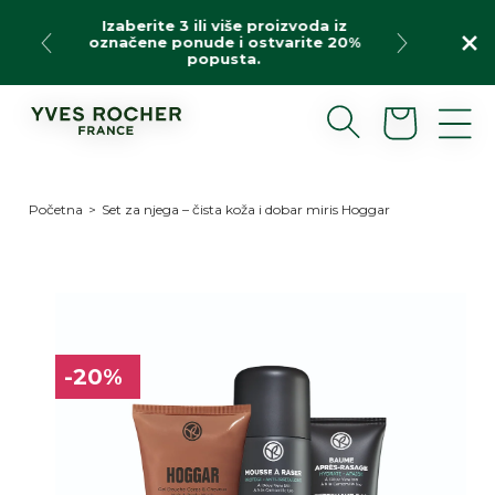
Preskoči
Izaberite 3 ili više proizvoda iz
na
označene ponude i ostvarite 20%
sadržaj
popusta.
Korpa
Početna
>
Set za njega – čista koža i dobar miris Hoggar
Preskoči
do
informacija
o
-20%
proizvodu