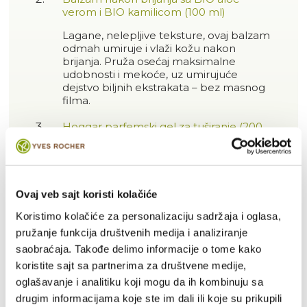
verom i BIO kamilicom (100 ml)
Lagane, nelepljive teksture, ovaj balzam
odmah umiruje i vlaži kožu nakon
brijanja. Pruža osećaj maksimalne
udobnosti i mekoće, uz umirujuće
dejstvo biljnih ekstrakata – bez masnog
filma.
Hoggar parfemski gel za tuširanje (200
ml)
Otkrijte intenzivne, muževne
orijentalno-drvene note parfema
Hoggar
kroz gel za tuširanje koji nežno
Ovaj veb sajt koristi kolačiće
čisti telo i kosu. Pruža osvežavajući i
dugotrajan miris, idealan za
Koristimo kolačiće za personalizaciju sadržaja i oglasa,
svakodnevnu upotrebu i snažan
pružanje funkcija društvenih medija i analiziranje
početak dana.
saobraćaja. Takođe delimo informacije o tome kako
koristite sajt sa partnerima za društvene medije,
Sastojci
oglašavanje i analitiku koji mogu da ih kombinuju sa
drugim informacijama koje ste im dali ili koje su prikupili