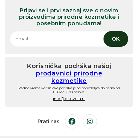
Prijavi se i prvi saznaj sve o novim
proizvodima prirodne kozmetike i
posebnim ponudama!
OK
Korisnička podrška našoj
prodavnici prirodne
kozmetike
Radno vreme korisničke podrške je od ponedeljka do petka od
8.00 do 16.00 časova.
info@ekovela.rs
Prati nas
Facebook
Instagram