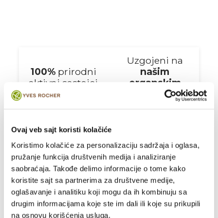
Uzgojeni na
100%
prirodni
našim
aktivni sastojci
organskim
poljima
Pretočeni u
proizvode
Ovaj veb sajt koristi kolačiće
ekološkog
dizajna
Koristimo kolačiće za personalizaciju sadržaja i oglasa,
pružanje funkcija društvenih medija i analiziranje
saobraćaja. Takođe delimo informacije o tome kako
koristite sajt sa partnerima za društvene medije,
Pogledaj
još kategorija
oglašavanje i analitiku koji mogu da ih kombinuju sa
drugim informacijama koje ste im dali ili koje su prikupili
na osnovu korišćenja usluga.