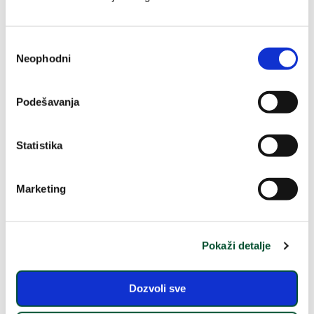
ANTI-AGE NEGA
HIDRATACIJA
Избор
ČIŠĆENJE LICA
MIRISI ZA NJU
Neophodni
сагласности
MIRISI ZA NJEGA
NEGA KOSE
Podešavanja
TUŠIRANJE
LOSIONI ZA TELO
Statistika
Marketing
Besplatna
Sigurna
Mogućnost
dostava od
kupovina u
plaćanja
2990 RSD
našoj online
pouzećem
Pokaži detalje
prodavnici
Dozvoli sve