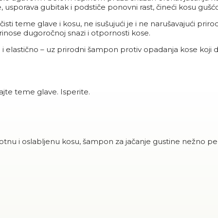
 usporava gubitak i podstiče ponovni rast, čineći kosu gušć
sti teme glave i kosu, ne isušujući je i ne narušavajući pri
rinose dugoročnoj snazi i otpornosti kose.
 i elastično – uz prirodni šampon protiv opadanja kose koji d
jte teme glave. Isperite.
tnu i oslabljenu kosu, šampon za jačanje gustine nežno per