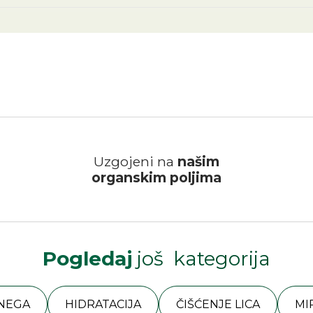
Uzgojeni na
našim
organskim poljima
Pogledaj
još kategorija
 NEGA
HIDRATACIJA
ČIŠĆENJE LICA
MI