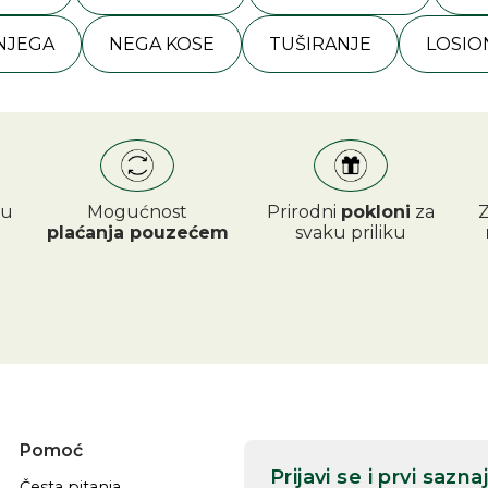
 NJEGA
NEGA KOSE
TUŠIRANJE
LOSIO
 u
Mogućnost
Prirodni
pokloni
za
Z
plaćanja pouzećem
svaku priliku
Pomoć
Prijavi se i prvi saz
Česta pitanja