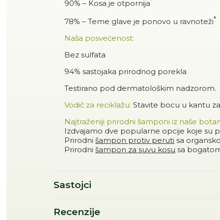
*
90% – Kosa je otpornija
*
78% – Teme glave je ponovo u ravnoteži
Naša posvećenost:
Bez sulfata
94% sastojaka prirodnog porekla
Testirano pod dermatološkim nadzorom.
Vodič za reciklažu:
Stavite bocu u kantu z
Najtraženiji prirodni šamponi iz naše bota
Izdvajamo dve popularne opcije koje su p
Prirodni
šampon protiv peruti
sa organsko
Prirodni
šampon za suvu kosu
sa bogatom
Sastojci
Recenzije