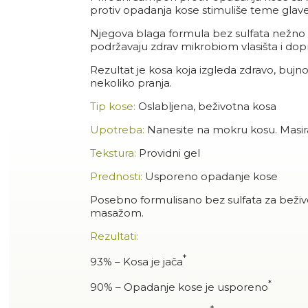
protiv opadanja kose stimuliše teme glave,
Njegova blaga formula bez sulfata nežno či
podržavaju zdrav mikrobiom vlasišta i dop
Rezultat je kosa koja izgleda zdravo, bujno
nekoliko pranja.
Tip kose:
Oslabljena, beživotna kosa
Upotreba:
Nanesite na mokru kosu. Masira
Tekstura:
Providni gel
Prednosti:
Usporeno opadanje kose
Posebno formulisano bez sulfata za beživo
masažom.
Rezultati:
*
93% – Kosa je jača
*
90% – Opadanje kose je usporeno