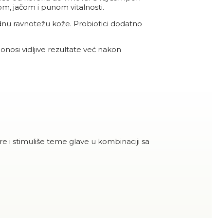
om, jačom i punom vitalnosti.
rodnu ravnotežu kože. Probiotici dodatno
onosi vidljive rezultate već nakon
e i stimuliše teme glave u kombinaciji sa