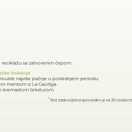
a reciklažu sa zatvorenim čepom.
ničke kolekcije
rivukle najviše pažnje u poslednjem periodu:
m mentom iz La Gacillyja.
 kremastom teksturom.
*
Test zadovoljstva sproveden je sa 30 osoba t