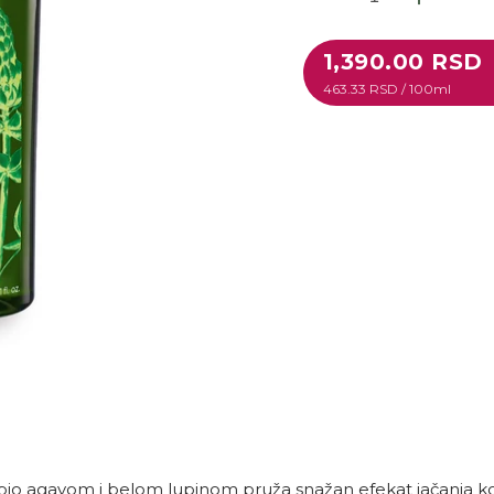
Smanji ko
Pove
Redovna cena
1,390.00 RSD
463.33 RSD / 100ml
 bio agavom i belom lupinom pruža snažan efekat jačanja 