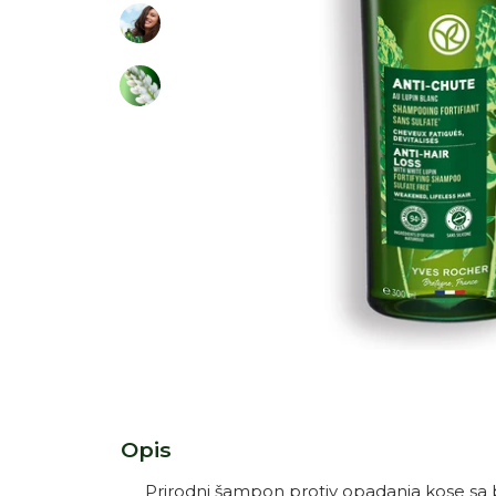
Otvori medij 1 u dijaloškom okviru
Opis
Prirodni šampon protiv opadanja kose sa