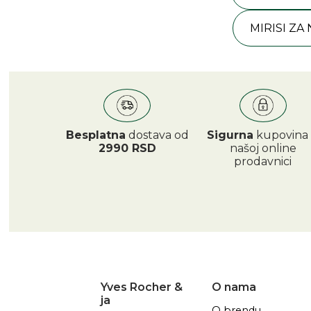
MIRISI ZA
Besplatna
dostava od
Sigurna
kupovina
2990 RSD
našoj online
prodavnici
Yves Rocher &
O nama
ja
O brendu