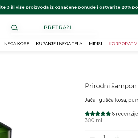
ite 3 ili više proizvoda iz označene ponude i ostvarite 20% p
NEGA KOSE
KUPANJE I NEGA TELA
MIRISI
KORPORATIV
Prirodni šampon 
Jača i gušća kosa, puna
6 recenzij
300 ml