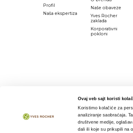
Profil
Naše obaveze
Naša ekspertiza
Yves Rocher
zaklada
Korporativni
pokloni
Ovaj veb sajt koristi kolač
Koristimo kolačiće za perso
analiziranje saobraćaja. T
2026 © Direkt Marketing d.o.o.
društvene medije, oglašava
dali ili koje su prikupili n