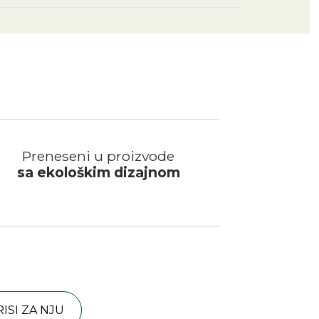
Preneseni u proizvode
sa ekološkim dizajnom
RISI ZA NJU