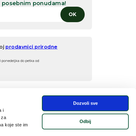
 i posebnim ponudama!
OK
šoj
prodavnici prirodne
d ponedeljka do petka od
Dozvoli sve
 i
 za
Odbij
ma koje ste im