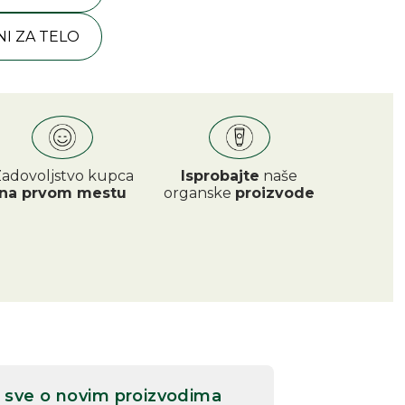
NI ZA TELO
adovoljstvo kupca
Isprobajte
naše
na prvom mestu
organske
proizvode
naj sve o novim proizvodima