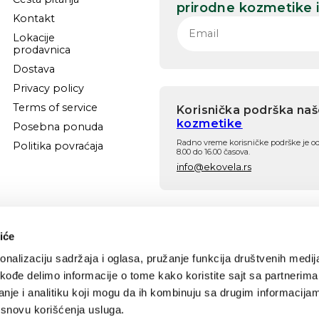
prirodne kozmetike
Kontakt
Lokacije
prodavnica
Dostava
Privacy policy
Terms of service
Korisnička podrška na
kozmetike
Posebna ponuda
Radno vreme korisničke podrške je o
Politika povraćaja
8.00 do 16.00 časova.
info@ekovela.rs
Prati nas
Facebook
Instagram
iće
nalizaciju sadržaja i oglasa, pružanje funkcija društvenih medija
akođe delimo informacije o tome kako koristite sajt sa partnerima
nje i analitiku koji mogu da ih kombinuju sa drugim informacija
a osnovu korišćenja usluga.