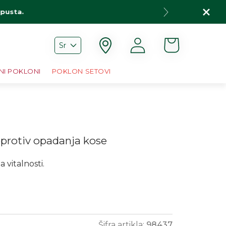
opusta.
Korpa
Prijava
Sr
NI POKLONI
POKLON SETOVI
protiv opadanja kose
 vitalnosti.
e
Šifra artikla:
98437