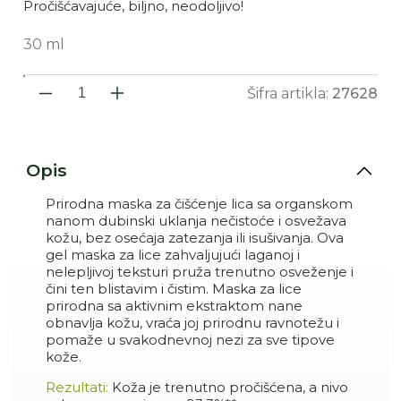
Pročišćavajuće, biljno, neodoljivo!
30 ml
Šifra artikla:
27628
Smanji količinu proizvoda 
Povećaj količinu pro
Opis
Prirodna maska za čišćenje lica sa organskom
nanom dubinski uklanja nečistoće i osvežava
kožu, bez osećaja zatezanja ili isušivanja. Ova
gel maska za lice zahvaljujući laganoj i
nelepljivoj teksturi pruža trenutno osveženje i
čini ten blistavim i čistim. Maska za lice
prirodna sa aktivnim ekstraktom nane
obnavlja kožu, vraća joj prirodnu ravnotežu i
pomaže u svakodnevnoj nezi za sve tipove
kože.
Rezultati:
Koža je trenutno pročišćena, a nivo