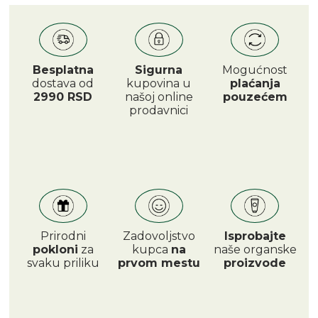
Besplatna
Sigurna
Mogućnost
dostava od
kupovina u
plaćanja
2990 RSD
našoj online
pouzećem
prodavnici
Prirodni
Zadovoljstvo
Isprobajte
pokloni
za
kupca
na
naše organske
svaku priliku
prvom mestu
proizvode