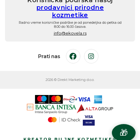
Korisnička podrška našoj
prodavnici prirodne
kozmetike
Radno vreme korisničke podrške je od ponedeljka do petka od
8.00 do 16.00 časova.
info@ekovela.rs
Prati nas
Facebook
Instagram
2026 © Direkt Marketing d.o.o.
🎁
KREATOR BILJNE KOZMETIKE®