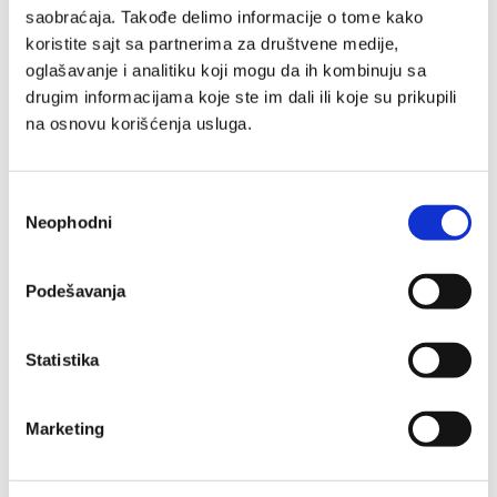
Pakovanje
: tuba
saobraćaja. Takođe delimo informacije o tome kako
koristite sajt sa partnerima za društvene medije,
*100% biljni ekstrakti
oglašavanje i analitiku koji mogu da ih kombinuju sa
**Objektivna klinička studija na 13 ispitanika
***Formulisano bez sastojaka životinjskog
drugim informacijama koje ste im dali ili koje su prikupili
porekla
na osnovu korišćenja usluga.
Sastojci
Избор
Recenzije
Neophodni
сагласности
Podešavanja
Statistika
Uzgojeni na
100%
prirodni
našim
Marketing
aktivni sastojci
organskim
poljima