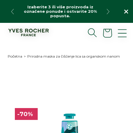
Preskoči
Izaberite 3 ili više proizvoda iz
na
označene ponude i ostvarite 20%
sadržaj
popusta.
Korpa
Početna
>
Prirodna maska za čišćenje lica sa organskom nanom
Preskoči
do
informacija
o
proizvodu
-70%