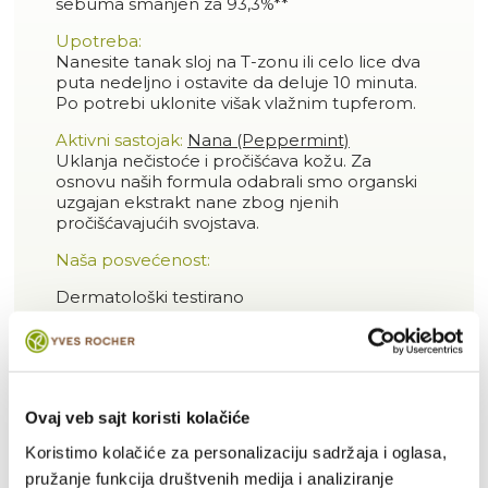
sebuma smanjen za 93,3%**
Upotreba:
Nanesite tanak sloj na T-zonu ili celo lice dva
puta nedeljno i ostavite da deluje 10 minuta.
Po potrebi uklonite višak vlažnim tupferom.
Aktivni sastojak:
Nana (Peppermint)
Uklanja nečistoće i pročišćava kožu. Za
osnovu naših formula odabrali smo organski
uzgajan ekstrakt nane zbog njenih
pročišćavajućih svojstava.
Naša posvećenost:
Dermatološki testirano
Formula sadrži više od 99% sastojaka
prirodnog porekla
Organska BIO Menta*
Ovaj veb sajt koristi kolačiće
Veganski proizvod***
Koristimo kolačiće za personalizaciju sadržaja i oglasa,
Ne sadrži mineralna ulja ni silikone
pružanje funkcija društvenih medija i analiziranje