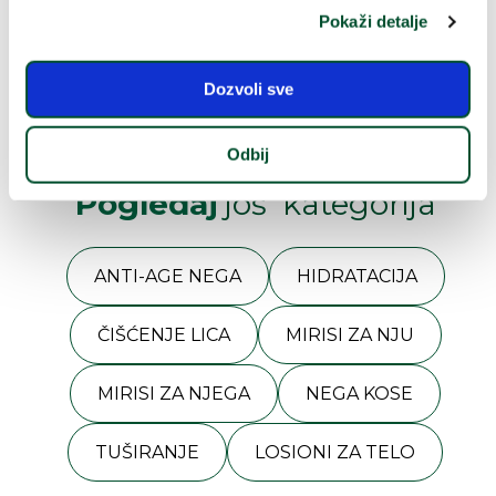
Preneseni u
Pokaži detalje
proizvode
sa ekološkim
dizajnom
Dozvoli sve
Odbij
Pogledaj
još kategorija
ANTI-AGE NEGA
HIDRATACIJA
ČIŠĆENJE LICA
MIRISI ZA NJU
MIRISI ZA NJEGA
NEGA KOSE
TUŠIRANJE
LOSIONI ZA TELO