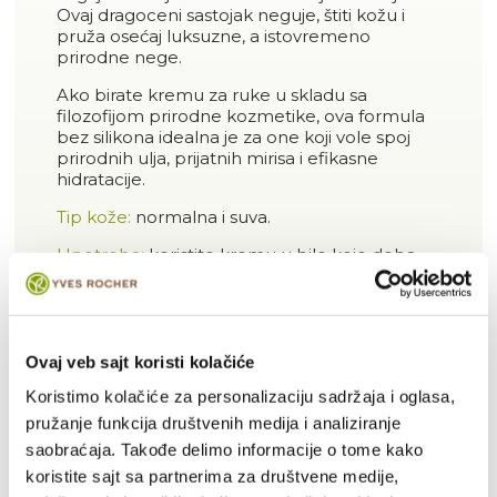
Ovaj dragoceni sastojak neguje, štiti kožu i
pruža osećaj luksuzne, a istovremeno
prirodne nege.
Ako birate kremu za ruke u skladu sa
filozofijom prirodne kozmetike, ova formula
bez silikona idealna je za one koji vole spoj
prirodnih ulja, prijatnih mirisa i efikasne
hidratacije.
Tip kože:
normalna i suva.
Upotreba:
koristite kremu u bilo koje doba
dana po potrebi. Ostavlja delikatan miris na
koži.
Tekstura:
kremasta.
Ovaj veb sajt koristi kolačiće
Naša posvećenost:
Koristimo kolačiće za personalizaciju sadržaja i oglasa,
Bez silikona.
pružanje funkcija društvenih medija i analiziranje
Veganska formula.
saobraćaja. Takođe delimo informacije o tome kako
koristite sajt sa partnerima za društvene medije,
99% sastojaka prirodnog porekla.