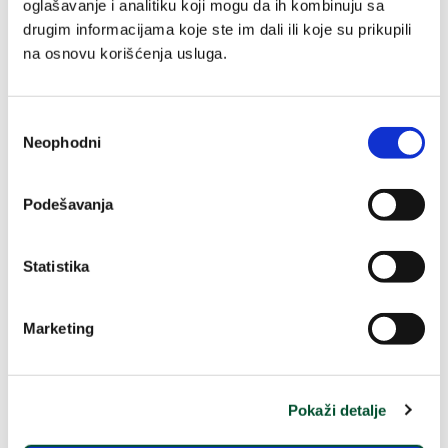
oglašavanje i analitiku koji mogu da ih kombinuju sa
Sastojci
drugim informacijama koje ste im dali ili koje su prikupili
na osnovu korišćenja usluga.
Recenzije
Избор
Neophodni
сагласности
Podešavanja
Uzgojeni na
100%
prirodni
našim
Statistika
aktivni sastojci
organskim
poljima
Marketing
Preneseni u
proizvode
sa ekološkim
Pokaži detalje
dizajnom