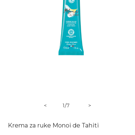
Otvori medij 1 u dijaloškom okviru
Ot
od
<
1
/
7
>
Krema za ruke Monoi de Tahiti