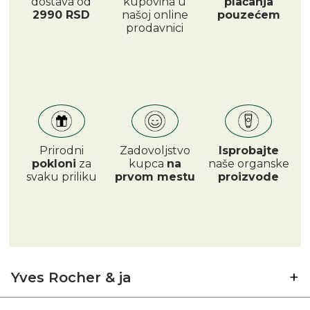
dostava od
kupovina u
plaćanja
2990 RSD
našoj online
pouzećem
prodavnici
Prirodni
Zadovoljstvo
Isprobajte
pokloni
za
kupca
na
naše organske
svaku priliku
prvom mestu
proizvode
Yves Rocher & ja