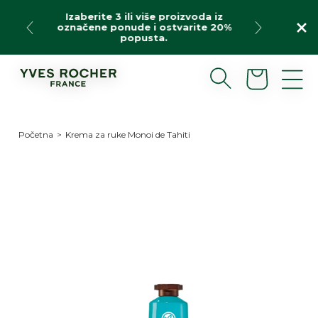
Preskoči
Izaberite 3 ili više proizvoda iz
na
označene ponude i ostvarite 20%
sadržaj
popusta.
Korpa
Početna
>
Krema za ruke Monoi de Tahiti
Preskoči
do
informacija
o
proizvodu