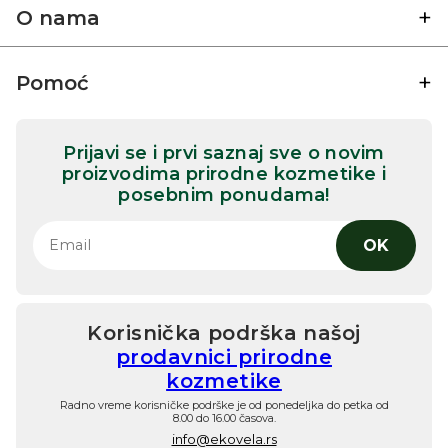
O nama
Pomoć
Prijavi se i prvi saznaj sve o novim
proizvodima prirodne kozmetike i
posebnim ponudama!
OK
Korisnička podrška našoj
prodavnici prirodne
kozmetike
Radno vreme korisničke podrške je od ponedeljka do petka od
8.00 do 16.00 časova.
info@ekovela.rs