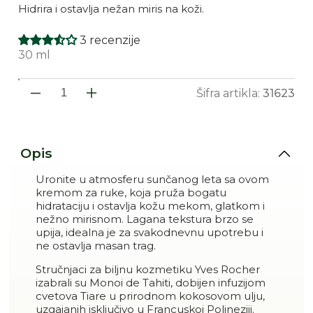
Hidrira i ostavlja nežan miris na koži.
3 recenzije
30 ml
Šifra artikla:
31623
Smanji količinu proizvoda 
Povećaj količinu proi
Opis
Uronite u atmosferu sunčanog leta sa ovom
kremom za ruke, koja pruža bogatu
hidrataciju i ostavlja kožu mekom, glatkom i
nežno mirisnom. Lagana tekstura brzo se
upija, idealna je za svakodnevnu upotrebu i
ne ostavlja masan trag.
Stručnjaci za biljnu kozmetiku Yves Rocher
izabrali su Monoi de Tahiti, dobijen infuzijom
cvetova Tiare u prirodnom kokosovom ulju,
uzgajanih isključivo u Francuskoj Polineziji.