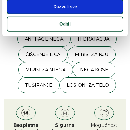
Dozvoli sve
Pogledaj
još kategorija
Odbij
ANTI-AGE NEGA
HIDRATACIJA
ČIŠĆENJE LICA
MIRISI ZA NJU
MIRISI ZA NJEGA
NEGA KOSE
TUŠIRANJE
LOSIONI ZA TELO
Besplatna
Sigurna
Mogućnost