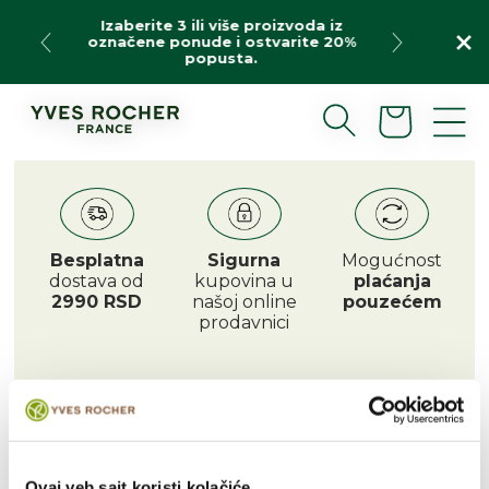
Preskoči
Izaberite 3 ili više proizvoda iz
na
označene ponude i ostvarite 20%
sadržaj
popusta.
Korpa
Besplatna
Sigurna
Mogućnost
dostava od
kupovina u
plaćanja
2990 RSD
našoj online
pouzećem
prodavnici
Ovaj veb sajt koristi kolačiće