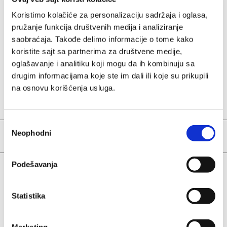
Prirodni
Zadovoljstvo
Isprobajte
Koristimo kolačiće za personalizaciju sadržaja i oglasa,
pokloni
za
kupca
na
naše organske
pružanje funkcija društvenih medija i analiziranje
svaku priliku
prvom mestu
proizvode
saobraćaja. Takođe delimo informacije o tome kako
koristite sajt sa partnerima za društvene medije,
oglašavanje i analitiku koji mogu da ih kombinuju sa
drugim informacijama koje ste im dali ili koje su prikupili
na osnovu korišćenja usluga.
Yves Rocher & ja
Избор
Neophodni
сагласности
O nama
Podešavanja
Pomoć
Statistika
Prijavi se i prvi saznaj sve o novim
proizvodima prirodne kozmetike i