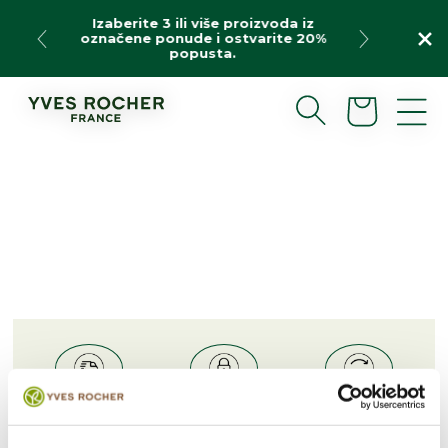
Skip
Izaberite 3 ili više proizvoda iz
to
označene ponude i ostvarite 20%
content
popusta.
Cart
Delivery within
Sure
Possibility
2 working
card payment
cash on