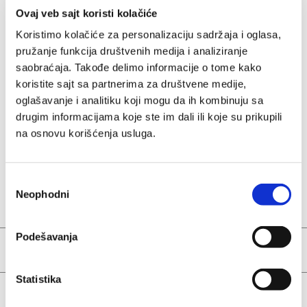
days
delivery
payments
Ovaj veb sajt koristi kolačiće
Koristimo kolačiće za personalizaciju sadržaja i oglasa,
pružanje funkcija društvenih medija i analiziranje
saobraćaja. Takođe delimo informacije o tome kako
koristite sajt sa partnerima za društvene medije,
Gift packages
Customer
Available
oglašavanje i analitiku koji mogu da ih kombinuju sa
they come in
satisfaction
testers
drugim informacijama koje ste im dali ili koje su prikupili
decorative
comes first
for more
na osnovu korišćenja usluga.
packaging
than 50
products
Избор
Neophodni
сагласности
Yves Rocher and me
Podešavanja
About us
Statistika
Help